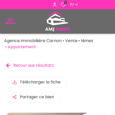
0
Fr
Menu
Agence immobiliière Carnon
Vente
Nimes
ACHETER
Appartement
VENDRE
Retour aux résultats
ESTIMER
ALERTE
Télécharger la fiche
E-MAIL
Partager ce bien
NOUS
CONTACTER