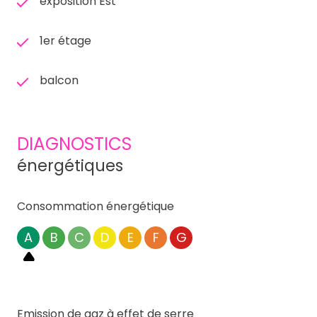
exposition Est
1er étage
balcon
DIAGNOSTICS
énergétiques
Consommation énergétique
A
B
C
D
E
F
G
Emission de gaz à effet de serre