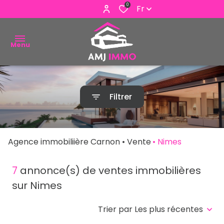
0
Fr
Menu
ACHETER
Filtrer
VENDRE
ESTIMER
Agence immobiliière Carnon
Vente
Nimes
ALERTE
E-MAIL
7
annonce(s) de ventes immobilières
sur Nimes
NOUS
CONTACTER
Trier par Les plus récentes