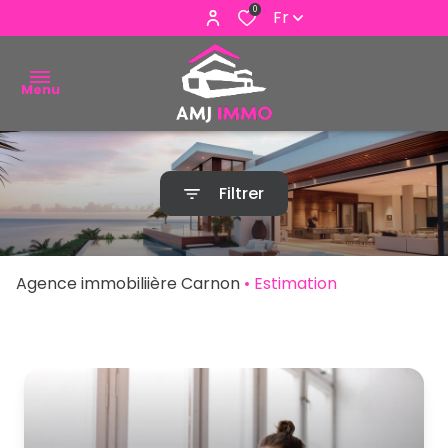
0
Fr
Menu
ACHETER
Filtrer
VENDRE
ESTIMER
Agence immobiliière Carnon
Estimation
ALERTE
E-MAIL
NOUS
CONTACTER