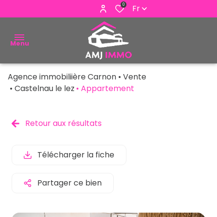
0
Fr
Menu
Agence immobiliière Carnon
Vente
ACHETER
Castelnau le lez
Appartement
VENDRE
Retour aux résultats
ESTIMER
ALERTE
Télécharger la fiche
E-MAIL
Partager ce bien
NOUS
CONTACTER