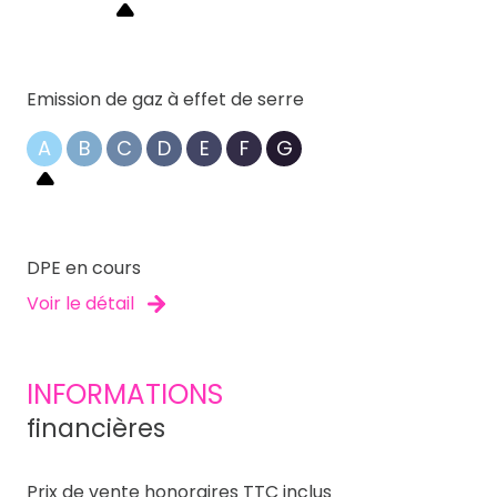
Emission de gaz à effet de serre
A
B
C
D
E
F
G
DPE en cours
Voir le détail
INFORMATIONS
financières
Prix de vente honoraires TTC inclus