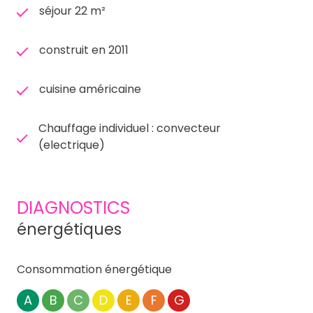
séjour 22 m²
construit en 2011
cuisine américaine
Chauffage individuel : convecteur
(electrique)
DIAGNOSTICS
énergétiques
Consommation énergétique
A
B
C
D
E
F
G