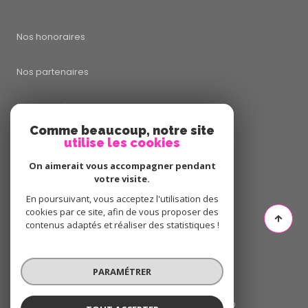
Nos honoraires
Nos partenaires
Mentions légales
Comme beaucoup, notre site
utilise les cookies
Admin
On aimerait vous accompagner pendant
Politique RGPD
votre visite.
En poursuivant, vous acceptez l'utilisation des
cookies par ce site, afin de vous proposer des
Cookies
contenus adaptés et réaliser des statistiques !
© 2026 | Tous droits réservés
PARAMÉTRER
Réalisé par