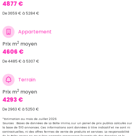
4877 €
De 3659 € à 5284 €
Appartement
2
Prix m
moyen
4606 €
De 4485 € à 5307 €
Terrain
2
Prix m
moyen
4293 €
De 2963 € à 5250 €
*Estimation au mois de Juillet 2026
Sources : Bases de données de La Boîte Immo, sur un panel de prix publics calculés sur
la base de 510 annonces. Ces informations sont données à titre indicatif et ne sont ni
contractuelles, ni des offres fermes de vente de produits et services. La responsabilité
de la Boîte Immo ne peut être engagée concernant l'exactitude des données et le