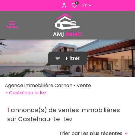
0
Fr
Menu
ACHETER
Filtrer
VENDRE
ESTIMER
Agence immobiliière Carnon
Vente
ALERTE
Castelnau le lez
E-MAIL
1
annonce(s) de ventes immobilières
NOUS
sur Castelnau-Le-Lez
CONTACTER
Trier par Les plus récentes