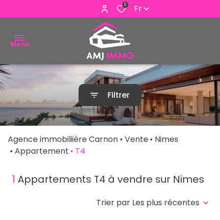
0
Fr
Menu
ACHETER
Filtrer
VENDRE
ESTIMER
Agence immobiliière Carnon
Vente
Nimes
ALERTE
Appartement
T4
E-MAIL
1
Appartements T4 à vendre sur Nimes
NOUS
CONTACTER
Trier par Les plus récentes