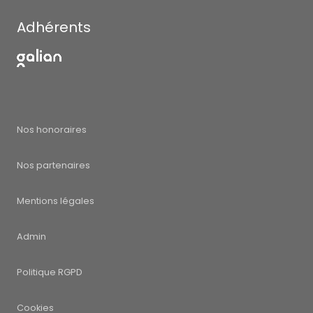
37 rue des Epis
34130 Carnon
Restons connectés
Agence membre
Adhérents