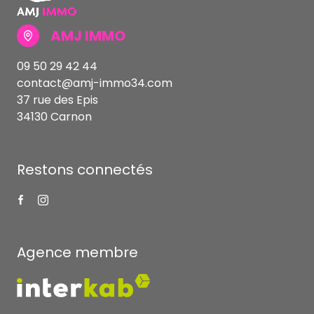
pour la gestion de la clientèle/prospects de l'Agence / du Réseau qui reste
Responsable du Traitement de vos Données personnelles. La base légale du
traitement repose sur l'intérêt légitime de l'Agence / du Réseau. Elles sont
conservées jusqu'à demande de suppression et sont destinées à l'Agence / au
Réseau. Conformément à la loi « informatique et libertés », vous disposez des
droits d’accès, de rectification, d’effacement, d’opposition, de limitation et de
portabilité de vos données. Vous pouvez retirer votre consentement à tout
moment en contactant directement l’Agence / Le Réseau. Consultez le site
https://cnil.fr/fr
pour plus d’informations sur vos droits. Si vous estimez, après
avoir contacté l'Agence / le Réseau, que vos droits « Informatique et Libertés » ne
sont pas respectés, vous pouvez adresser une réclamation à la CNIL. Nous vous
informons de l’existence de la liste d'opposition au démarchage téléphonique «
Bloctel », sur laquelle vous pouvez vous inscrire ici :
https://www.bloctel.gouv.fr
.
Dans le cadre de la protection des Données personnelles, nous vous invitons à
ne pas inscrire de Données sensibles dans le champ de saisie libre.
Ce site est protégé par reCAPTCHA, les
Politiques de Confidentialité
et es
Conditions d'utilisation
de Google s'appliquent.
AMJ IMMO
09 50 29 42 44
contact@amj-immo34.com