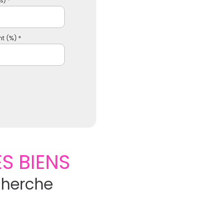
) *
t (%) *
S BIENS
cherche