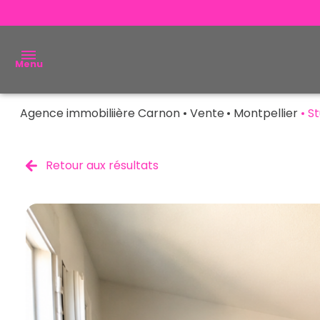
Menu
Agence immobiliière Carnon
Vente
Montpellier
St
ACHETER
VENDRE
Retour aux résultats
ESTIMER
ALERTE
E-MAIL
NOUS
CONTACTER