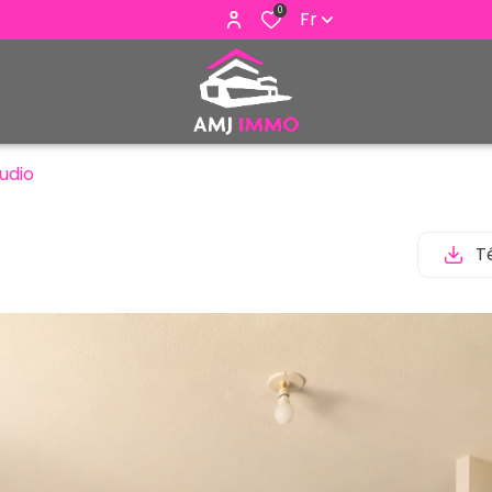
0
Fr
udio
T