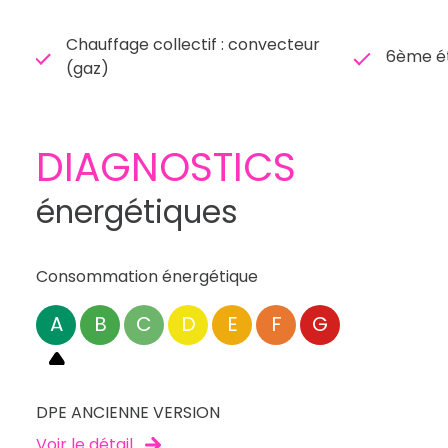
Chauffage collectif : convecteur
6ème é
(gaz)
DIAGNOSTICS
énergétiques
Consommation énergétique
A
B
C
D
E
F
G
DPE ANCIENNE VERSION
Voir le détail