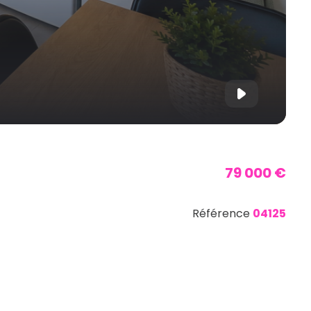
79 000 €
Référence
04125