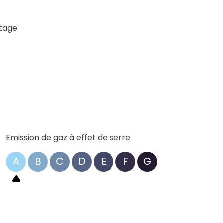
tage
Emission de gaz à effet de serre
A
B
C
D
E
F
G