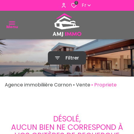
0
Fr
Menu
ACHETER
Filtrer
VENDRE
ESTIMER
Agence immobiliière Carnon
Vente
Propriete
ALERTE
E-MAIL
NOUS
DÉSOLÉ,
CONTACTER
AUCUN BIEN NE CORRESPOND À