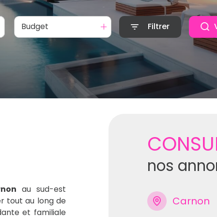
Budget
Filtrer
CONSU
nos anno
rnon
au sud-est
Carnon
 tout au long de
nte et familiale