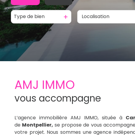
Type de bien
De l'ancien
De l'immo pro
AMJ IMMO
vous accompagne
L’agence immobilière AMJ IMMO, située à
Ca
de
Montpellier,
se propose de vous accompagner
votre projet. Nous sommes une agence indépenda