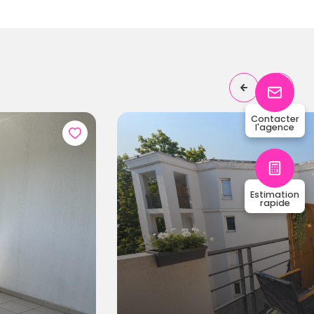
Contacter
l'agence
2
63
chambre(s)
m²
Estimation
rapide