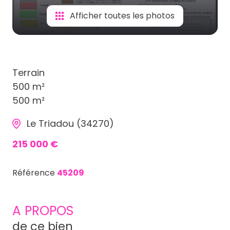
Afficher toutes les photos
Terrain
500 m²
500 m²
Le Triadou (34270)
215 000 €
Référence
45209
A PROPOS
de ce bien