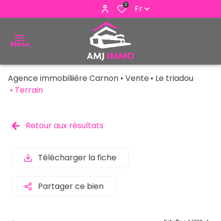
0
Fr
Menu
Agence immobiliière Carnon
Vente
Le triadou
ACHETER
Terrain
VENDRE
Retour aux résultats
ESTIMER
ALERTE
Télécharger la fiche
E-MAIL
Partager ce bien
NOUS
CONTACTER