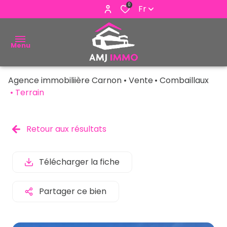
0
Fr
Menu
Agence immobiliière Carnon
Vente
Combaillaux
ACHETER
Terrain
VENDRE
Retour aux résultats
ESTIMER
ALERTE
Télécharger la fiche
E-MAIL
Partager ce bien
NOUS
CONTACTER