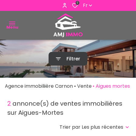
0
Fr
Menu
ACHETER
Filtrer
VENDRE
ESTIMER
Agence immobiliière Carnon
Vente
Aigues mortes
ALERTE
E-MAIL
2
annonce(s) de ventes immobilières
sur Aigues-Mortes
NOUS
CONTACTER
Trier par Les plus récentes