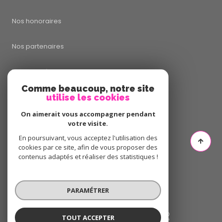
Nos honoraires
Nos partenaires
Mentions légales
Comme beaucoup, notre site
utilise les cookies
Admin
On aimerait vous accompagner pendant
Politique RGPD
votre visite.
En poursuivant, vous acceptez l'utilisation des
cookies par ce site, afin de vous proposer des
Cookies
contenus adaptés et réaliser des statistiques !
© 2026 | Tous droits réservés
PARAMÉTRER
Réalisé par
TOUT ACCEPTER