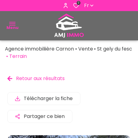
0
Fr
Menu
Agence immobiliière Carnon
Vente
St gely du fesc
ACHETER
Terrain
VENDRE
Retour aux résultats
ESTIMER
ALERTE
Télécharger la fiche
E-MAIL
Partager ce bien
NOUS
CONTACTER