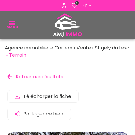
0
Fr
Menu
Agence immobiliière Carnon
Vente
St gely du fesc
ACHETER
Terrain
VENDRE
Retour aux résultats
ESTIMER
ALERTE
Télécharger la fiche
E-MAIL
Partager ce bien
NOUS
CONTACTER