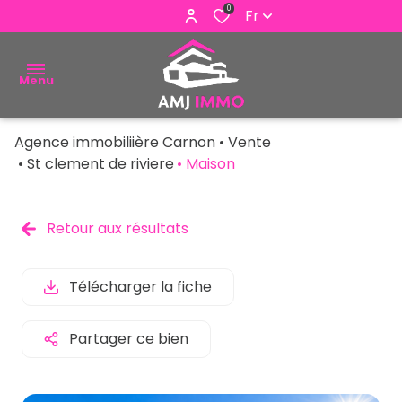
0
Fr
Menu
Agence immobiliière Carnon
Vente
ACHETER
St clement de riviere
Maison
VENDRE
Retour aux résultats
ESTIMER
ALERTE
Télécharger la fiche
E-MAIL
Partager ce bien
NOUS
CONTACTER