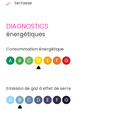
terrasse
DIAGNOSTICS
énergétiques
Consommation énergétique
A
B
C
D
E
F
G
Emission de gaz à effet de serre
A
B
C
D
E
F
G