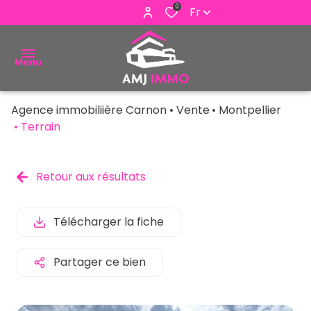
0
Fr
Menu
Agence immobiliière Carnon
Vente
Montpellier
ACHETER
Terrain
VENDRE
Retour aux résultats
ESTIMER
ALERTE
Télécharger la fiche
E-MAIL
Partager ce bien
NOUS
CONTACTER