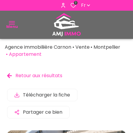
0
Fr
Menu
Agence immobiliière Carnon
Vente
Montpellier
ACHETER
Appartement
VENDRE
Retour aux résultats
ESTIMER
ALERTE
Télécharger la fiche
E-MAIL
Partager ce bien
NOUS
CONTACTER