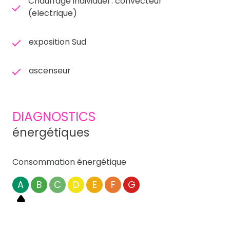
Chauffage individuel : convecteur
(electrique)
exposition Sud
ascenseur
DIAGNOSTICS
énergétiques
Consommation énergétique
A
B
C
D
E
F
G