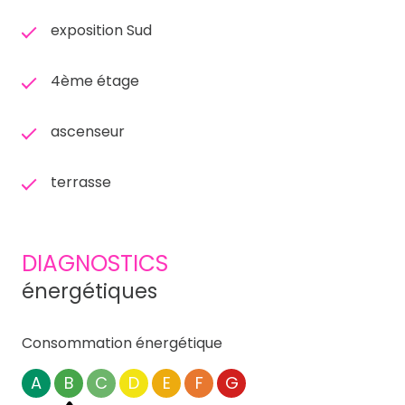
exposition Sud
4ème étage
ascenseur
terrasse
DIAGNOSTICS
énergétiques
Consommation énergétique
A
B
C
D
E
F
G