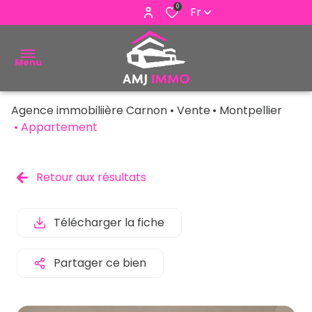
0
Fr
Menu
Agence immobiliière Carnon
Vente
Montpellier
ACHETER
Appartement
VENDRE
Retour aux résultats
ESTIMER
ALERTE
Télécharger la fiche
E-MAIL
Partager ce bien
NOUS
CONTACTER