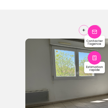
Contacter
l'agence
2
63
chambre(s)
m²
Estimation
rapide