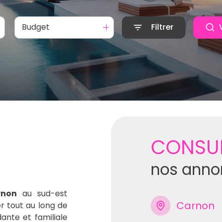
Budget
Filtrer
CONSU
nos anno
rnon
au sud-est
Carnon
 tout au long de
nte et familiale