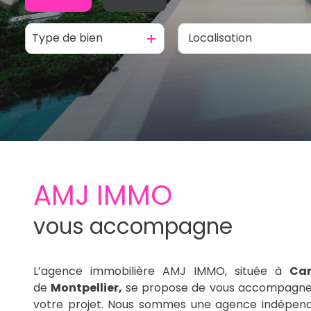
Type de bien
De l'ancien
De l'immo pro
AMJ IMMO
vous accompagne
L’agence immobilière AMJ IMMO, située à
Ca
de
Montpellier,
se propose de vous accompagner
votre projet. Nous sommes une agence indépenda