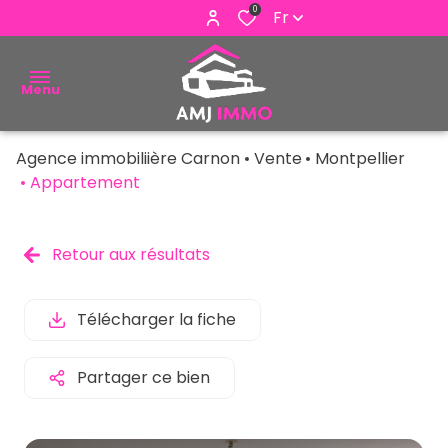
0
Fr
Menu
Agence immobiliière Carnon
Vente
Montpellier
ACHETER
Appartement
VENDRE
Retour aux résultats
ESTIMER
ALERTE
Télécharger la fiche
E-MAIL
Partager ce bien
NOUS
CONTACTER