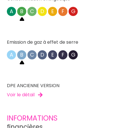
A
B
C
D
E
F
G
Emission de gaz à effet de serre
A
B
C
D
E
F
G
DPE ANCIENNE VERSION
Voir le détail
INFORMATIONS
financières