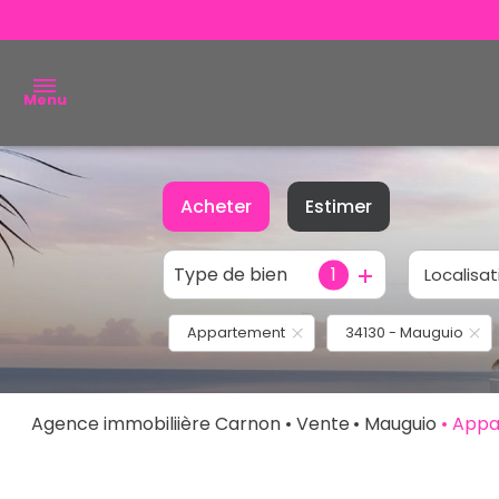
Menu
ACHETER
Acheter
Estimer
VENDRE
Type de bien
1
Localisat
De l'ancien
ESTIMER
De l'immo pro
Appartement
34130 - Mauguio
ALERTE
E-MAIL
NOUS
Agence immobiliière Carnon
Vente
Mauguio
Appa
CONTACTER