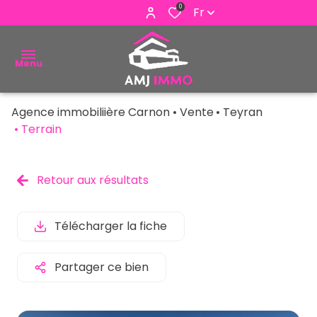
0
Fr
Menu
Agence immobiliière Carnon
Vente
Teyran
ACHETER
Terrain
VENDRE
Retour aux résultats
ESTIMER
ALERTE
Télécharger la fiche
E-MAIL
Partager ce bien
NOUS
CONTACTER