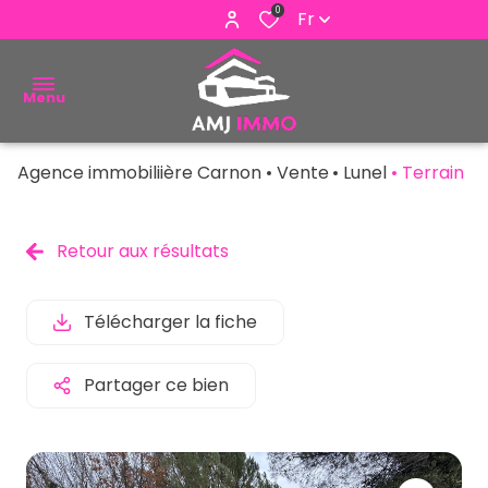
0
Fr
Menu
Agence immobiliière Carnon
Vente
Lunel
Terrain
ACHETER
VENDRE
Retour aux résultats
ESTIMER
Télécharger la fiche
ALERTE
E-MAIL
Partager ce bien
NOUS
CONTACTER