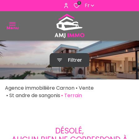
0
Fr
Menu
ACHETER
Filtrer
VENDRE
ESTIMER
Agence immobiliière Carnon
Vente
ALERTE
St andre de sangonis
Terrain
E-MAIL
NOUS
CONTACTER
DÉSOLÉ,