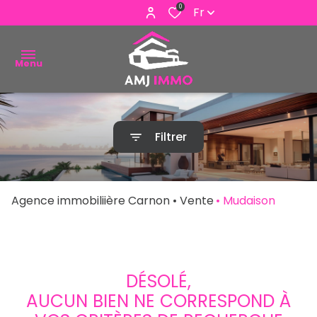
0
Fr
Menu
ACHETER
Filtrer
VENDRE
ESTIMER
Agence immobiliière Carnon
Vente
Mudaison
ALERTE
E-MAIL
NOUS
DÉSOLÉ,
CONTACTER
AUCUN BIEN NE CORRESPOND À