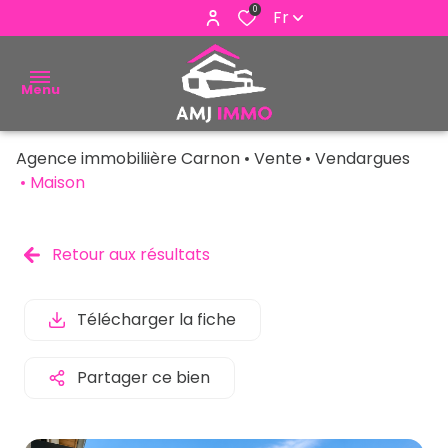
0
Fr
Menu
Agence immobiliière Carnon
Vente
Vendargues
ACHETER
Maison
VENDRE
Retour aux résultats
ESTIMER
ALERTE
Télécharger la fiche
E-MAIL
Partager ce bien
NOUS
CONTACTER