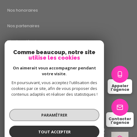
Nos honoraires
Nos partenaires
Mentions légales
Comme beaucoup, notre site
utilise les cookies
Admin
On aimerait vous accompagner pendant
Politique RGPD
votre visite.
En poursuivant, vous acceptez l'utilisation des
Appeler
cookies par ce site, afin de vous proposer des
Cookies
l'agence
contenus adaptés et réaliser des statistiques !
© 2026 | Tous droits réservés
PARAMÉTRER
Contacter
l'agence
Réalisé par
TOUT ACCEPTER