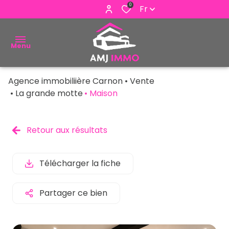
0
Fr
Menu
Agence immobiliière Carnon
Vente
ACHETER
La grande motte
Maison
VENDRE
Retour aux résultats
ESTIMER
ALERTE
Télécharger la fiche
E-MAIL
Partager ce bien
NOUS
CONTACTER