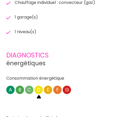
Chauffage individuel : convecteur (gaz)
1 garage(s)
1 niveau(x)
DIAGNOSTICS
énergétiques
Consommation énergétique
A
B
C
D
E
F
G