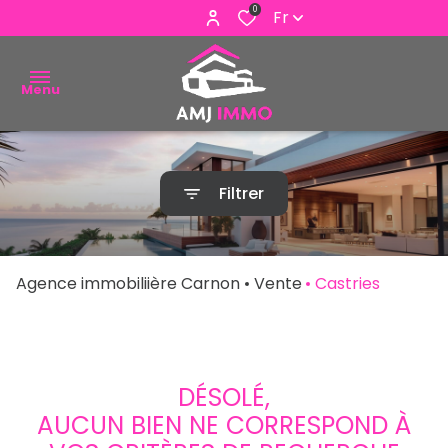
0
Fr
Menu
ACHETER
Filtrer
VENDRE
ESTIMER
Agence immobiliière Carnon
Vente
Castries
ALERTE
E-MAIL
NOUS
DÉSOLÉ,
CONTACTER
AUCUN BIEN NE CORRESPOND À