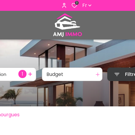
0
Fr
1
Budget
Filtr
ion
mourgues