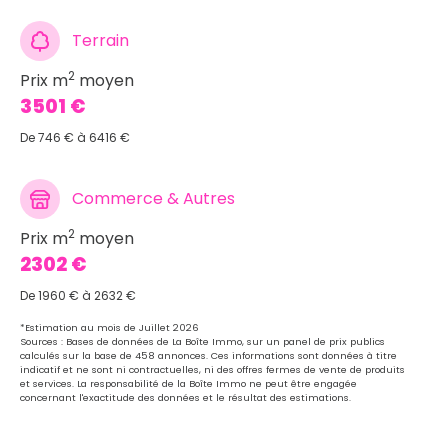
Terrain
2
Prix m
moyen
3501 €
De 746 € à 6416 €
Commerce & Autres
2
Prix m
moyen
2302 €
De 1960 € à 2632 €
*Estimation au mois de Juillet 2026
Sources : Bases de données de La Boîte Immo, sur un panel de prix publics
calculés sur la base de 458 annonces. Ces informations sont données à titre
indicatif et ne sont ni contractuelles, ni des offres fermes de vente de produits
et services. La responsabilité de la Boîte Immo ne peut être engagée
concernant l'exactitude des données et le résultat des estimations.