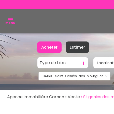
Menu
ACHETER
Acheter
Estimer
VENDRE
Type de bien
Localisat
De l'ancien
ESTIMER
De l'immo pro
34160 - Saint-Geniès-des-Mourgues
ALERTE
E-MAIL
NOUS
Agence immobiliière Carnon
Vente
St genies des 
CONTACTER